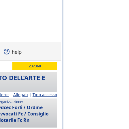
help
237368
O DELL’ARTE E
terie
|
Allegati
|
Tipo accesso
rganizzazione:
dcec Forlì / Ordine
vvocati Fc / Consiglio
otarile Fc Rn