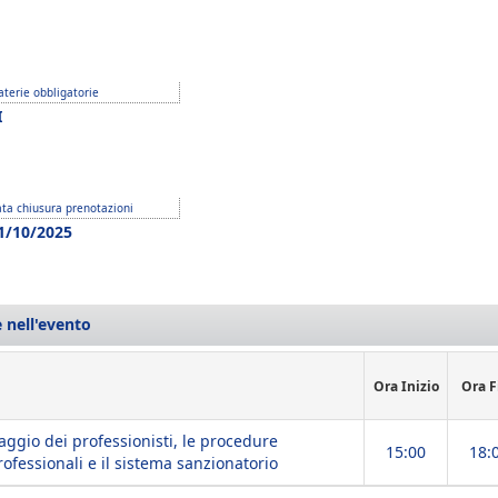
terie obbligatorie
I
ta chiusura prenotazioni
1/10/2025
 nell'evento
Ora Inizio
Ora F
claggio dei professionisti, le procedure
15:00
18:
rofessionali e il sistema sanzionatorio