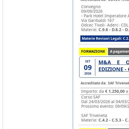
Convegno
09/09/2026
- Park Hotel Imperatore 
Via Garibaldi 167
Odcec Tivoli- Aderc- CD
Materie:
C.9.6 - D.8.2 - D.
Materie Revisori Legali: C.2
FORMAZIONE
A pagamen
M&A E OP
SET
09
EDIZIONE -
2026
Accreditato da:
SAF Trivene
Importo: da
€ 1.250,00
Corso SAF
Dal 24/03/2026 al 04/03/
Prossimo evento:
09/09/
SAF Triveneta
Materie:
C.4.2 - C.5.3 - C