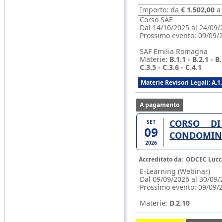
Importo: da
€ 1.502,00
Corso SAF
Dal 14/10/2025 al 24/09/
Prossimo evento:
09/09/
SAF Emilia Romagna
Materie:
B.1.1 - B.2.1 - B.
C.3.5 - C.3.6 - C.4.1
Materie Revisori Legali: A.1.5 -
A pagamento
CORSO DI
SET
09
CONDOMIN
2026
Accreditato da:
ODCEC Lucc
E-Learning (Webinar)
Dal 09/09/2026 al 30/09/
Prossimo evento:
09/09/
Materie:
D.2.10