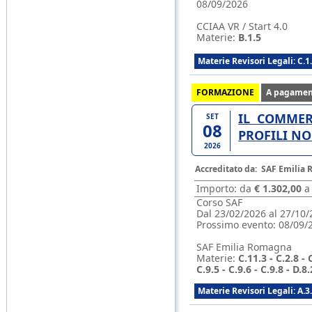
08/09/2026
CCIAA VR / Start 4.0
Materie:
B.1.5
Materie Revisori Legali: C.1
FORMAZIONE
A pagamen
IL COMMER
SET
08
PROFILI NOR
2026
Accreditato da:
SAF Emilia
Importo: da
€ 1.302,00
Corso SAF
Dal 23/02/2026 al 27/10/
Prossimo evento:
08/09/
SAF Emilia Romagna
Materie:
C.11.3 - C.2.8 - C
C.9.5 - C.9.6 - C.9.8 - D.8.
Materie Revisori Legali: A.3.