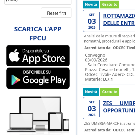
Novità
Gratuito
ROTTAMAZI
SET
03
DELLE ENT
SCARICA L'APP
2026
FPCU
Analisi delle misure di regola
normativi, procedurali e applic
Accreditato da:
ODCEC Tivol
Convegno
03/09/2026
- Sala Consiliare Com
Piazza Cesare Leonelli, 1
Odcec Tivoli- Aderc- CD
Materie:
D.7.1
Novità
Gratuito
ZES UMBR
SET
03
OPPORTUNIT
2026
ZES UMBRIA-MARCHE: strumenti,
Accreditato da:
ODCEC Tern