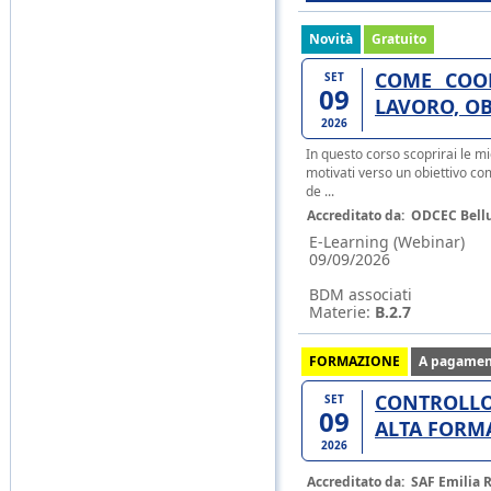
Novità
Gratuito
COME COOR
SET
09
LAVORO, OB
2026
In questo corso scoprirai le mig
motivati verso un obiettivo com
de ...
Accreditato da:
ODCEC Bell
E-Learning (Webinar)
09/09/2026
BDM associati
Materie:
B.2.7
FORMAZIONE
A pagamen
CONTROLLO 
SET
09
ALTA FORM
2026
Accreditato da:
SAF Emilia