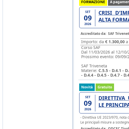
FORMAZIONE
A pagamen
CRISI D'IM
SET
09
ALTA FORM
2026
Accreditato da:
SAF Trivene
Importo: da
€ 1.300,00
Corso SAF
Dal 11/03/2026 al 12/10/
Prossimo evento:
09/09/
SAF Triveneta
Materie:
C.5.5 - D.4.1 - D
- D.4.4 - D.4.5 - D.4.7 - D.
Novità
Gratuito
DIRETTIVA 
SET
09
LE PRINCIP
2026
- Direttiva UE 2023/970, nota 
Le principali misure a sostegno
Accreditato da:
ODCEC Tivol