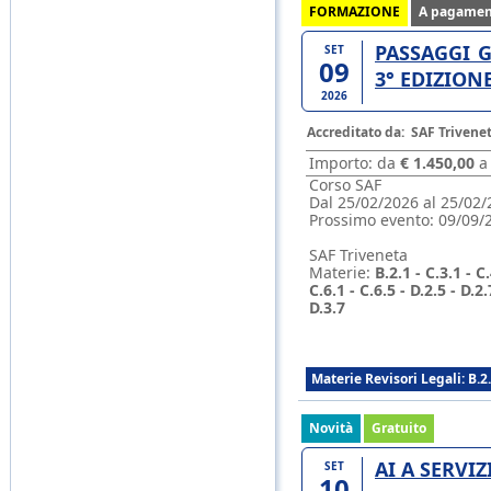
FORMAZIONE
A pagamen
PASSAGGI G
SET
09
3° EDIZION
2026
Accreditato da:
SAF Trivene
Importo: da
€ 1.450,00
Corso SAF
Dal 25/02/2026 al 25/02/
Prossimo evento:
09/09/
SAF Triveneta
Materie:
B.2.1 - C.3.1 - C.
C.6.1 - C.6.5 - D.2.5 - D.2.
D.3.7
Materie Revisori Legali: B.2.1
Novità
Gratuito
AI A SERVI
SET
10