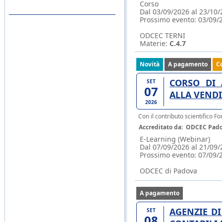
Corso
Dal 03/09/2026 al 23/10/
Prossimo evento:
03/09/
ODCEC TERNI
Materie:
C.4.7
Novità
A pagamento
C
CORSO DI 
SET
07
ALLA VENDI
2026
Con il contributo scientifico
Accreditato da:
ODCEC Pad
E-Learning (Webinar)
Dal 07/09/2026 al 21/09/
Prossimo evento:
07/09/
ODCEC di Padova
A pagamento
AGENZIE DI
SET
08