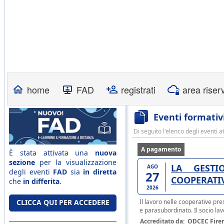
home
FAD
registrati
area riser
Eventi formativ
Di seguito l'elenco degli eventi a
A pagamento
È stata attivata una
nuova
sezione
per la visualizzazione
LA GESTI
AGO
degli eventi
FAD
sia
in diretta
27
COOPERATI
che
in differita
.
2026
CLICCA QUI PER ACCEDERE
Il lavoro nelle cooperative pre
e parasubordinato. Il socio lavo
Accreditato da:
ODCEC Fire