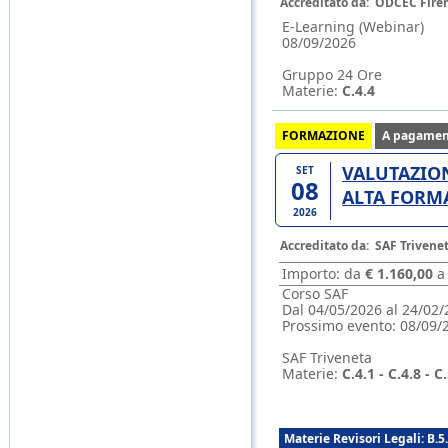
Accreditato da:
ODCEC Fire
E-Learning (Webinar)
08/09/2026
Gruppo 24 Ore
Materie:
C.4.4
FORMAZIONE
A pagamen
VALUTAZION
SET
08
ALTA FORM
2026
Accreditato da:
SAF Trivene
Importo: da
€ 1.160,00
Corso SAF
Dal 04/05/2026 al 24/02/
Prossimo evento:
08/09/
SAF Triveneta
Materie:
C.4.1 - C.4.8 - C
Materie Revisori Legali: B.5