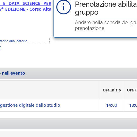
E E DATA SCIENCE PER
Prenotazione abilitat
° EDIZIONE - Corso Alta
gruppo
Andare nella scheda del gr
prenotazione
terie obbligatorie
I
 nell'evento
Ora Inizio
Ora F
 gestione digitale dello studio
14:00
18: