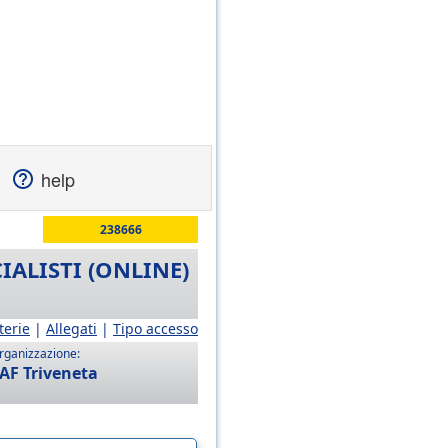
help
238666
IALISTI (ONLINE)
terie
|
Allegati
|
Tipo accesso
rganizzazione:
AF Triveneta