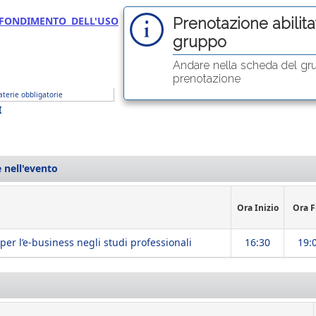
OFONDIMENTO DELL'USO
Prenotazione abilitat
gruppo
Andare nella scheda del gr
prenotazione
terie obbligatorie
I
 nell'evento
Ora Inizio
Ora F
 per l’e-business negli studi professionali
16:30
19: