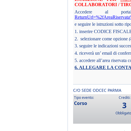
COLLABORATORI / TIRO
Accedere al 
ReturnUrl=%2fAreaRiserva
e seguire le istruzioni sotto rip
1. inserire CODICE FISCAL
2. selezionare come opzione
(
3. seguire le indicazioni succe
4. riceverà un’ email di conf
5. accedere all’area riservata c
6. ALLEGARE LA CONTABI
C/O SEDE ODCEC PARMA
Tipo evento:
Crediti:
Corso
3
Obbligato