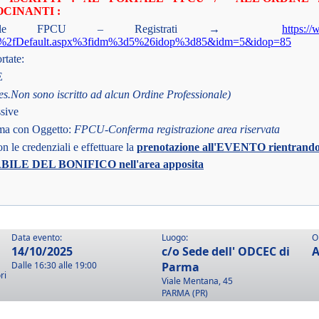
CINANTI :
portale FPCU – Registrati →
https:/
ta%2fDefault.aspx%3fidm%3d5%26idop%3d85&idm=5&idop=85
ortate:
E
es.Non sono iscritto ad alcun Ordine Professionale)
ssive
erma con Oggetto:
FPCU-Conferma registrazione area riservata
on le credenziali e effettuare la
prenotazione all'EVENTO rientrando n
LE DEL BONIFICO nell'area apposita
Data evento:
Luogo:
O
14/10/2025
c/o Sede dell' ODCEC di
A
Dalle 16:30 alle 19:00
Parma
ri
Viale Mentana, 45
PARMA (PR)