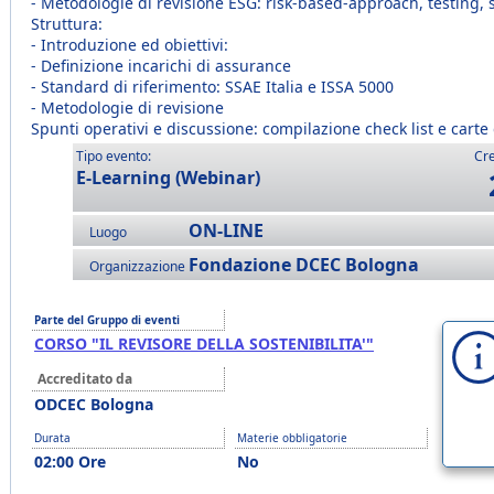
- Metodologie di revisione ESG: risk-based-approach, testing,
Struttura:
- Introduzione ed obiettivi:
- Definizione incarichi di assurance
- Standard di riferimento: SSAE Italia e ISSA 5000
- Metodologie di revisione
Spunti operativi e discussione: compilazione check list e carte 
Tipo evento:
Cre
E-Learning (Webinar)
ON-LINE
Luogo
Fondazione DCEC Bologna
Organizzazione
Parte del Gruppo di eventi
CORSO "IL REVISORE DELLA SOSTENIBILITA'"
Accreditato da
ODCEC Bologna
Durata
Materie obbligatorie
02:00 Ore
No