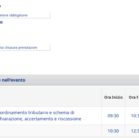
o
terie obbligatorie
o
ta chiusura prenotazioni
 nell'evento
Ora Inizio
Ora F
ll'ordinamento tributario e schema di
09:30
10:
ichiarazione, accertamento e riscossione
10:30
12: