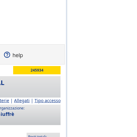
help
245934
AL
terie
|
Allegati
|
Tipo accesso
rganizzazione:
iuffrè
Posti totali: