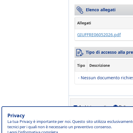
Elenco allegati
Allegati
GIUFFRE06052026.pdf
Tipo di accesso alla pr
Tipo
Descrizione
- Nessun documento richies
Archivio eventi
Policy 
Privacy
La tua Privacy è importante per noi. Questo sito utilizza esclusivament
tecnici per i quali non è necessario un preventivo consenso.
Leggi l'
informativa completa
.