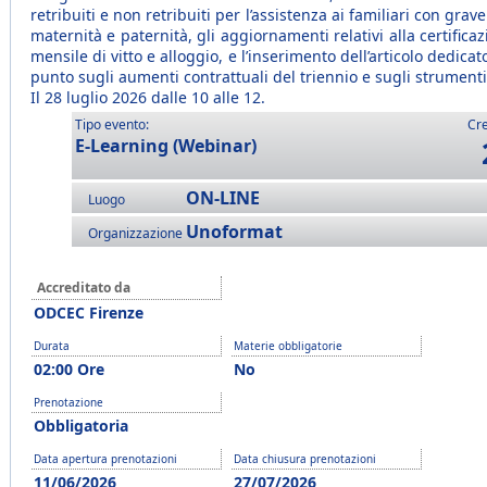
retribuiti e non retribuiti per l’assistenza ai familiari con grave
maternità e paternità, gli aggiornamenti relativi alla certificazi
mensile di vitto e alloggio, e l’inserimento dell’articolo dedicat
punto sugli aumenti contrattuali del triennio e sugli strumenti u
Il 28 luglio 2026 dalle 10 alle 12.
Tipo evento:
Cre
E-Learning (Webinar)
ON-LINE
Luogo
Unoformat
Organizzazione
Accreditato da
ODCEC Firenze
Durata
Materie obbligatorie
02:00 Ore
No
Prenotazione
Obbligatoria
Data apertura prenotazioni
Data chiusura prenotazioni
11/06/2026
27/07/2026