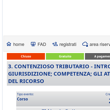
home
FAD
registrati
area riser
Chiuso
Gratuito
A pagame
3. CONTENZIOSO TRIBUTARIO - INT
GIURISDIZIONE; COMPETENZA; GLI A
DEL RICORSO
Tipo evento:
Cre
Corso