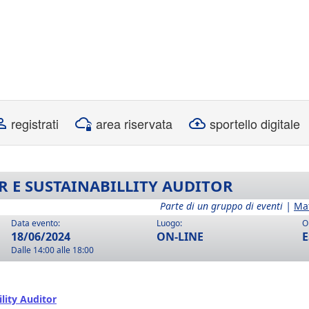
registrati
area riservata
sportello digitale
 E SUSTAINABILLITY AUDITOR
Parte di un gruppo di eventi |
Ma
Data evento:
Luogo:
O
18/06/2024
ON-LINE
E
Dalle 14:00 alle 18:00
lity Auditor