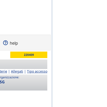
help
220409
terie
|
Allegati
|
Tipo accesso
rganizzazione:
SG