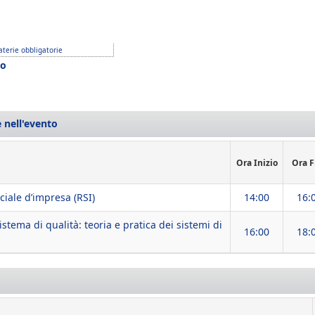
terie obbligatorie
o
 nell'evento
Ora Inizio
Ora F
ciale d’impresa (RSI)
14:00
16:
stema di qualità: teoria e pratica dei sistemi di
16:00
18: