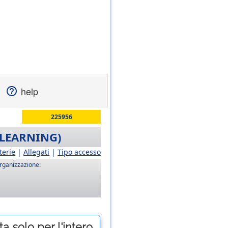
help
225956
-LEARNING)
terie
|
Allegati
|
Tipo accesso
rganizzazione:
a solo per l'intero