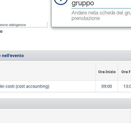
gruppo
Andare nella scheda del gr
prenotazione
terie obbligatorie
o
 nell'evento
Ora Inizio
Ora F
dei costi (cost accounting)
09:00
13: