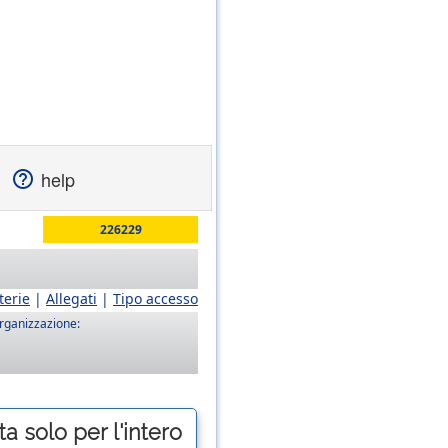
help
226229
terie
|
Allegati
|
Tipo accesso
rganizzazione:
a solo per l'intero