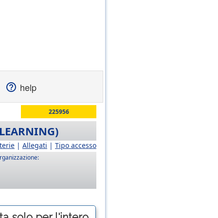
help
225956
-LEARNING)
terie
|
Allegati
|
Tipo accesso
rganizzazione:
a solo per l'intero