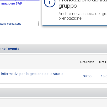
Formazione SAF
gruppo
Andare nella scheda del gr
prenotazione
terie obbligatorie
I
 nell'evento
Ora Inizio
Ora F
 informativi per la gestione dello studio
09:00
13: