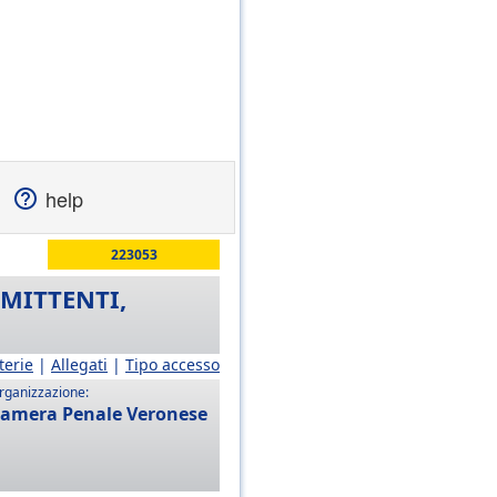
help
223053
MMITTENTI,
terie
|
Allegati
|
Tipo accesso
rganizzazione:
amera Penale Veronese