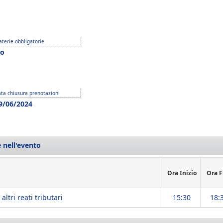
terie obbligatorie
o
ta chiusura prenotazioni
9/06/2024
 nell'evento
Ora Inizio
Ora F
 altri reati tributari
15:30
18: