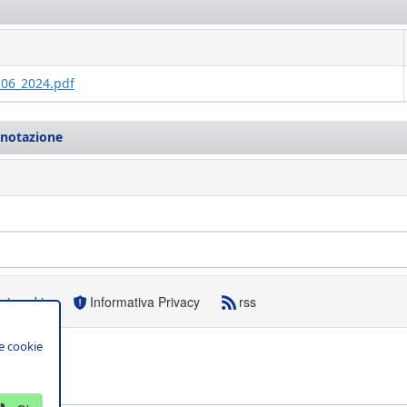
_06_2024.pdf
enotazione
sui cookie
Informativa Privacy
rss
e cookie