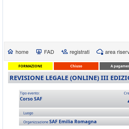
home
FAD
registrati
area riser
FORMAZIONE
Chiuso
A pagame
REVISIONE LEGALE (ONLINE) III EDI
Tipo evento:
Cre
Corso SAF
Luogo
SAF Emilia Romagna
Organizzazione