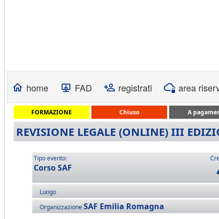
home
FAD
registrati
area riser
FORMAZIONE
Chiuso
A pagame
REVISIONE LEGALE (ONLINE) III EDI
Tipo evento:
Cre
Corso SAF
Luogo
SAF Emilia Romagna
Organizzazione