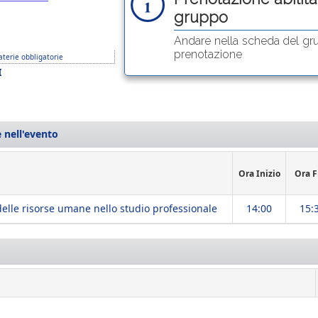
gruppo
Andare nella scheda del gr
prenotazione
terie obbligatorie
I
 nell'evento
Ora Inizio
Ora F
delle risorse umane nello studio professionale
14:00
15: