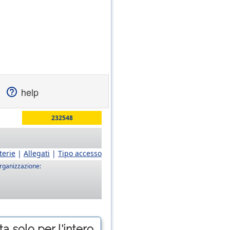
help
232548
terie
|
Allegati
|
Tipo accesso
rganizzazione:
a solo per l'intero