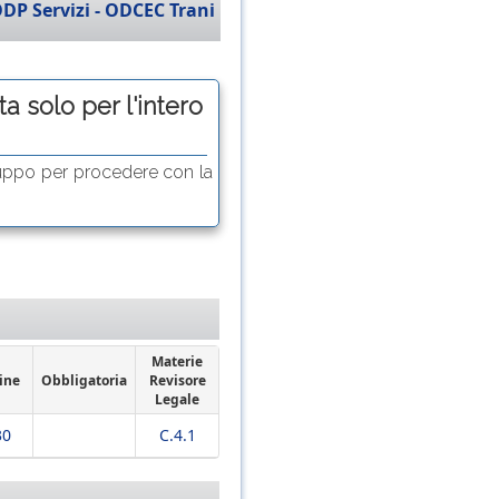
DP Servizi - ODCEC Trani
a solo per l'intero
uppo per procedere con la
Materie
ine
Obbligatoria
Revisore
Legale
30
C.4.1