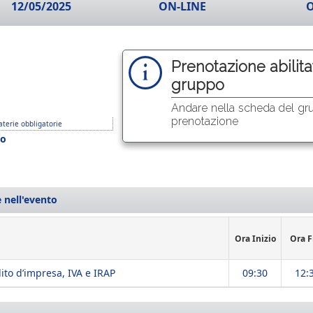
12/05/2025
ON-LINE
O
Prenotazione abilitat
gruppo
Andare nella scheda del gr
prenotazione
terie obbligatorie
o
 nell'evento
Ora Inizio
Ora F
dito d’impresa, IVA e IRAP
09:30
12: