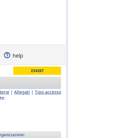
help
234267
terie
|
Allegati
|
Tipo accesso
te:
rganizzazione: