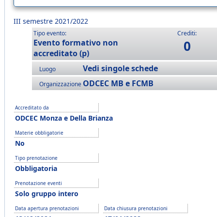
III semestre 2021/2022
Tipo evento:
Crediti:
Evento formativo non
0
accreditato (p)
Vedi singole schede
Luogo
ODCEC MB e FCMB
Organizzazione
Accreditato da
ODCEC Monza e Della Brianza
Materie obbligatorie
No
Tipo prenotazione
Obbligatoria
Prenotazione eventi
Solo gruppo intero
Data apertura prenotazioni
Data chiusura prenotazioni