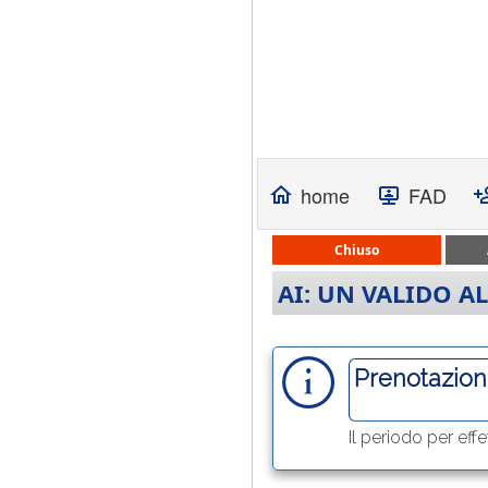
home
FAD
Chiuso
AI: UN VALIDO A
Prenotazion
Il periodo per eff