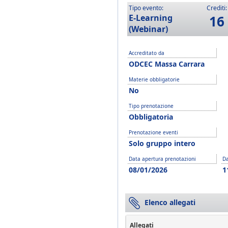
Tipo evento:
Crediti:
E-Learning
16
(Webinar)
Accreditato da
ODCEC Massa Carrara
Materie obbligatorie
No
Tipo prenotazione
Obbligatoria
Prenotazione eventi
Solo gruppo intero
Data apertura prenotazioni
Da
08/01/2026
1
Elenco allegati
Allegati