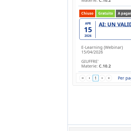
Materie:
C.10.2
Chiuso
Gratuito
A paga
AI: UN V
APR
15
2026
E-Learning (Webinar)
15/04/2026
GIUFFRE'
Materie:
C.10.2
1
Per pa