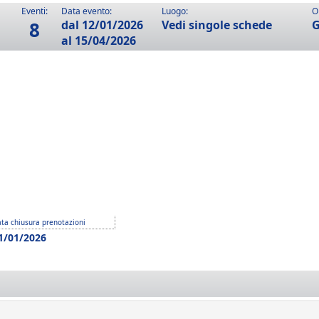
Eventi:
Data evento:
Luogo:
O
8
dal 12/01/2026
Vedi singole schede
G
al 15/04/2026
ta chiusura prenotazioni
1/01/2026