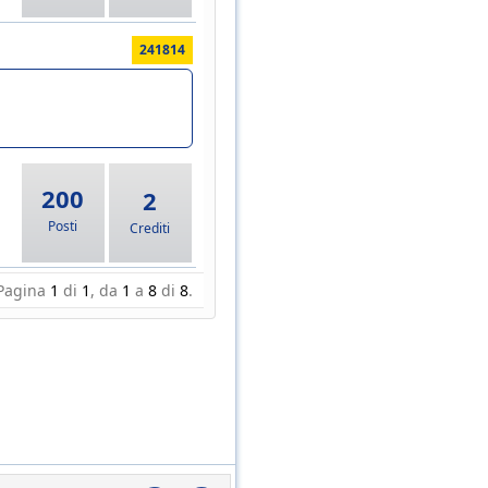
241814
200
2
Posti
Crediti
Pagina
1
di
1
, da
1
a
8
di
8
.