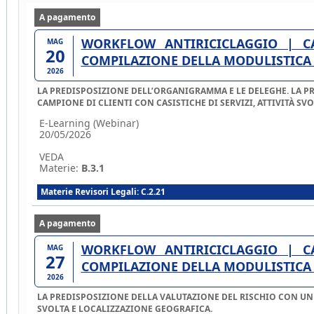
A pagamento
WORKFLOW ANTIRICICLAGGIO | CASISTICA CON
MAG
20
COMPILAZIONE DELLA MODULISTICA A
2026
LA PREDISPOSIZIONE DELL’ORGANIGRAMMA E LE DELEGHE. LA PREDISPOSIZIONE DELL’AUTOVALUTAZIONE DEL RISCHIO SU UN
CAMPIONE DI CLIENTI CO
E-Learning (Webinar)
20/05/2026
VEDA
Materie:
B.3.1
Materie Revisori Legali: C.2.21
A pagamento
WORKFLOW ANTIRICICLAGGIO | CASISTICA CON
MAG
27
COMPILAZIONE DELLA MODULISTICA A
2026
LA PREDISPOSIZIONE DELLA VALUTAZIONE DEL RISCHIO CON UN CAMPI
SVOLTA E LOCALIZZAZIONE GEOGRAFICA.