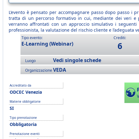
L’evento è pensato per accompagnare passo dopo passo i profe
tratta di un percorso formativo in cui, mediante dei veri e 
verranno affrontati con un approccio simulativo i seguenti a
professionista, la valutazione del rischio cliente e l’adeguata ve
Tipo evento:
Crediti:
E-Learning (Webinar)
6
Vedi singole schede
Luogo
VEDA
Organizzazione
Accreditato da
ODCEC Venezia
V
Materie obbligatorie
SI
Tipo prenotazione
Obbligatoria
Prenotazione eventi